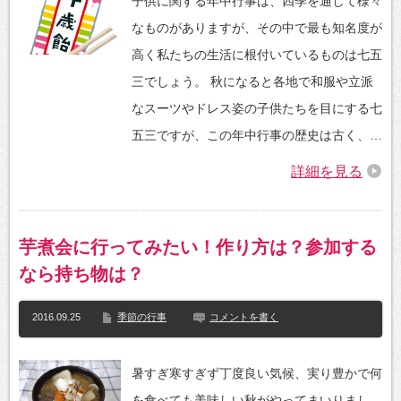
子供に関する年中行事は、四季を通して様々
なものがありますが、その中で最も知名度が
高く私たちの生活に根付いているものは七五
三でしょう。 秋になると各地で和服や立派
なスーツやドレス姿の子供たちを目にする七
五三ですが、この年中行事の歴史は古く、…
詳細を見る
芋煮会に行ってみたい！作り方は？参加する
なら持ち物は？
2016.09.25
季節の行事
コメントを書く
暑すぎ寒すぎず丁度良い気候、実り豊かで何
を食べても美味しい秋がやってまいりまし