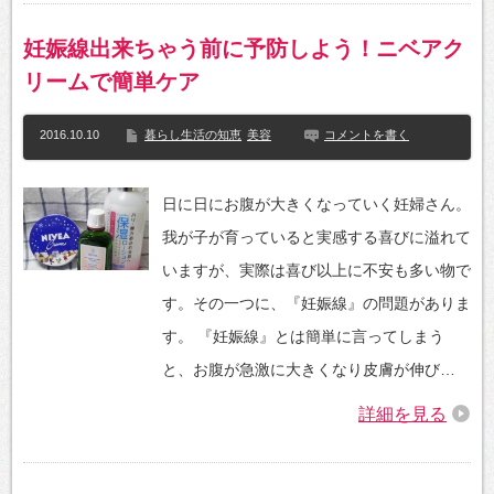
妊娠線出来ちゃう前に予防しよう！ニベアク
リームで簡単ケア
2016.10.10
暮らし生活の知恵
美容
コメントを書く
日に日にお腹が大きくなっていく妊婦さん。
我が子が育っていると実感する喜びに溢れて
いますが、実際は喜び以上に不安も多い物で
す。その一つに、『妊娠線』の問題がありま
す。 『妊娠線』とは簡単に言ってしまう
と、お腹が急激に大きくなり皮膚が伸び…
詳細を見る