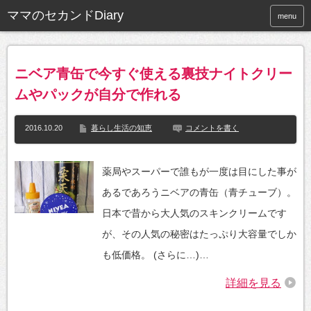
ママのセカンドDiary
menu
ニベア青缶で今すぐ使える裏技ナイトクリー
ムやパックが自分で作れる
2016.10.20
暮らし生活の知恵
コメントを書く
薬局やスーパーで誰もが一度は目にした事が
あるであろうニベアの青缶（青チューブ）。
日本で昔から大人気のスキンクリームです
が、その人気の秘密はたっぷり大容量でしか
も低価格。 (さらに…)…
詳細を見る