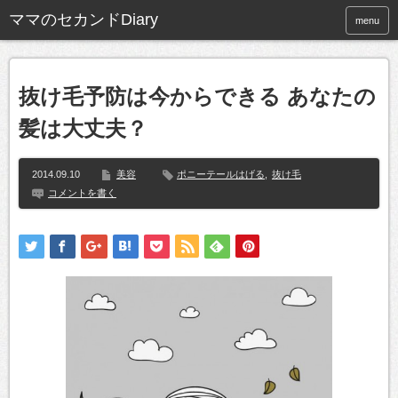
ママのセカンドDiary
menu
抜け毛予防は今からできる あなたの
髪は大丈夫？
2014.09.10
美容
ポニーテールはげる
,
抜け毛
コメントを書く