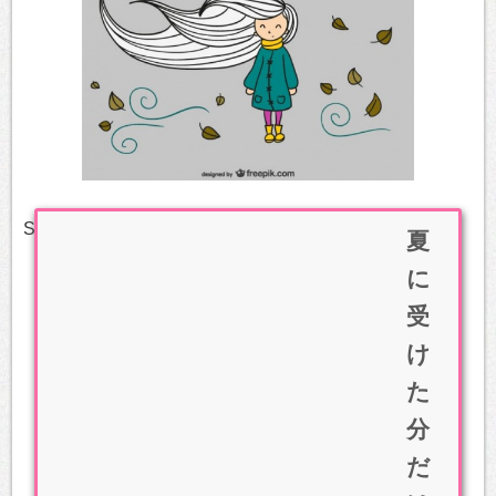
Sponsored Links
夏
に
受
け
た
分
だ