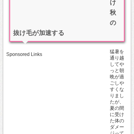
け
秋
の
抜け毛が加速する
猛暑を
Sponsored Links
通り越
してや
っと朝
晩が過
ごしや
すくな
りまし
たが、
夏の間
に受け
た体の
ダメー
ジって