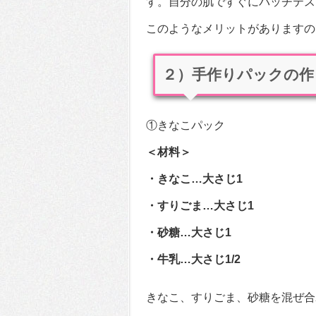
す。自分の肌ですぐにパッチテス
このようなメリットがありますの
２）手作りパックの作
①きなこパック
＜材料＞
・きなこ…大さじ1
・すりごま…大さじ1
・砂糖…大さじ1
・牛乳…大さじ1/2
きなこ、すりごま、砂糖を混ぜ合