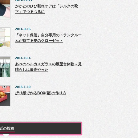
2014-12-21
かかとのひび割れケアは「シルクの靴
下」でつるつるに
2014-9-15
「ネット保管」自分専用のトランクルー
ムが持てる夢のクローゼット
2014-10-4
あべのハルカスガラスの展望台体験～見
晴らしは最高やった
2015-1-19
折り紙で作るBOX(箱)の作り方
近の投稿