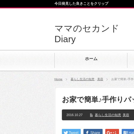
今日発見した良きことをクリップ
ママのセカンド
Diary
ホーム
Home
暮らし生活の知恵
,
美容
お家で簡単♪手
お家で簡単♪手作りパ
2016.10.27
暮らし生活の知恵
美容
Tweet
Share
+1
Ha