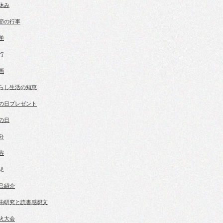
休み
節の行事
学
行
画
らし生活の知恵
の日プレゼント
の日
分
容
児
己紹介
由研究と読書感想文
火大会