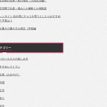
王切開の出産～私の場合（入院生活編）
王切開で出産～痛みとか麻酔とか体験談
レンタイン 自分用にチョコを買うとしたらおすすめ
？予算は？
せ書きの書き方＆例文（学校編
テゴリー
べのハルカスの楽しみ方
すすめレストラン
土産（おみやげ）
料理
正月
祭り
花見