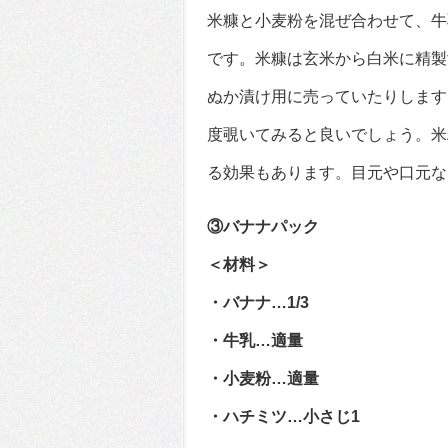
米糠と小麦粉を混ぜ合わせて、牛
です。米糠は玄米から白米に精製
ぬか漬け用に売っていたりします
度覗いてみると良いでしょう。米
る効果もあります。目元や口元な
③バナナパック
＜材料＞
・バナナ…1/3
・牛乳…適量
・小麦粉…適量
・ハチミツ…小さじ1