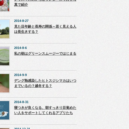
真で紹介
2014-8-27
見た目年齢と長寿の関係～若く見える人
は長生きする？
2014-8-6
私の朝はグリーンスムージーではじまる
2014-9-9
デング熱感染したヒトスジシマカはいつ
までいるの？越冬する？
2014-8-31
寝つきが良くなる、朝すっきり目覚めた
い人をサポートしてくれるアプリたち