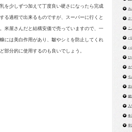
乳を少しずつ加えて丁度良い硬さになったら完成
カ
する過程で出来るものですが、スーパーに行くと
ク
。米屋さんだと結構安価で売っていますので、一
こ
バ
糠には美白作用があり、皺やシミを防止してくれ
ハ
ど部分的に使用するのも良いでしょう。
ひ
ホ
七
京
健
入
冬
卒