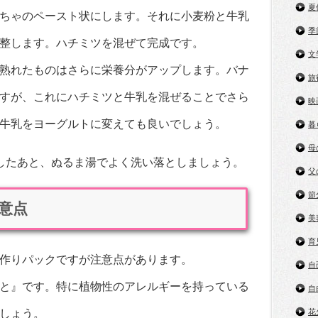
夏
ちゃのペースト状にします。それに小麦粉と牛乳
季
整します。ハチミツを混ぜて完成です。
文
熟れたものはさらに栄養分がアップします。バナ
旅
すが、これにハチミツと牛乳を混ぜることでさら
映
牛乳をヨーグルトに変えても良いでしょう。
暮
母
したあと、ぬるま湯でよく洗い落としましょう。
父
節
意点
美
育
作りパックですが注意点があります。
自
と』です。特に植物性のアレルギーを持っている
自
しょう。
花