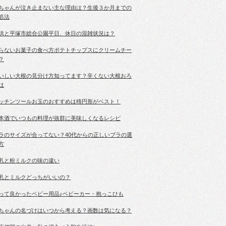
ちゃんが泣き止まない主な理由は？生後３か月までの
処法
供と平塚市総合公園平日、休日の混雑状況は？
らないお菓子の食べ方ポテトチップスにクリームチー
？
いしい大根の見分け方知ってます？辛くない大根おろ
は
ッチンツールお玉のおすすめは楕円形がベスト！
本酒でいつもの料理が抜群に美味しくなるレシピ
ラのサイズが合ってない？40代からの正しいブラの選
方
乳と粉ミルクの味の違い
乳とミルクどっちがいいの？
って良かったベビー用品♪ベビーカー・抱っこひも
ちゃんの名づけはいつから考える？画数は気になる？