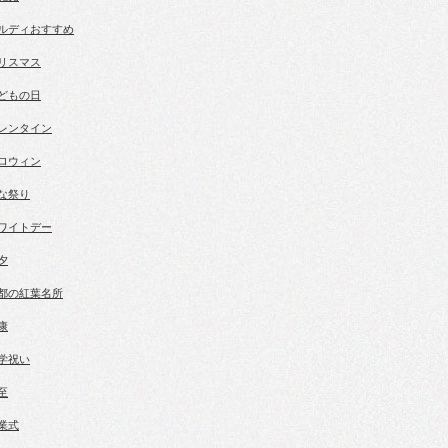
ルディおすすめ
リスマス
どもの日
レンタイン
ロウィン
な祭り
ワイトデー
夕
都の紅葉名所
康
学祝い
至
業式