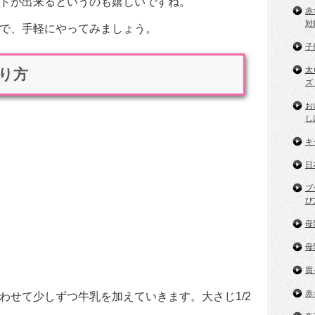
トが出来るというのも嬉しいですね。
赤
対
で、手軽にやってみましょう。
子
太
り方
ズ
お
し
キ
日
ブ
び
母
母
買
赤
わせて少しずつ牛乳を加えていきます。大さじ1/2