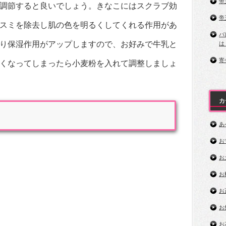
帝
調節すると良いでしょう。きなこにはスクラブ効
帝
スミを除去し肌の色を明るくしてくれる作用があ
バ
り保湿作用がアップしますので、お好みで牛乳と
は
寄
くなってしまったら小麦粉を入れて調整しましょ
カ
あ
お
お
お
お
お
お