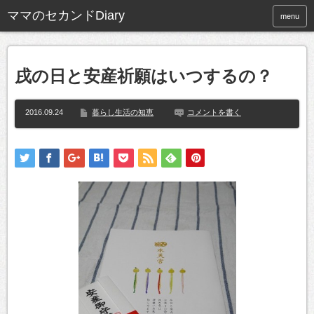
ママのセカンドDiary
menu
戌の日と安産祈願はいつするの？
2016.09.24
暮らし生活の知恵
コメントを書く