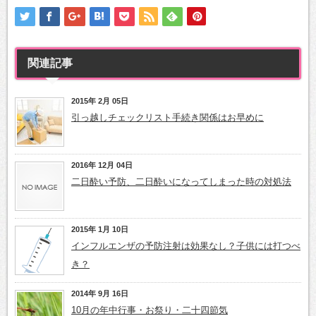
関連記事
2015年 2月 05日
引っ越しチェックリスト手続き関係はお早めに
2016年 12月 04日
二日酔い予防、二日酔いになってしまった時の対処法
2015年 1月 10日
インフルエンザの予防注射は効果なし？子供には打つべ
き？
2014年 9月 16日
10月の年中行事・お祭り・二十四節気