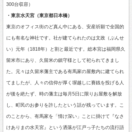
300台収容）
・東京水天宮（東京都日本橋）
東京のオフィス街のど真ん中にある、安産祈願で全国的
にも有名な神社です。社が建てられたのは文政（ぶんせ
い）元年（1818年）と割と最近です。総本宮は福岡県久
留米市にあり、久留米の鎮守様として祀られてきまし
た。元々は久留米藩主である有馬家の屋敷内に建てられ
てましたが、人々の信仰が厚く塀越しに賽銭を投げる人
が後を絶たず、時の藩主は毎月5日に限りお屋敷を解放
し、町民のお参りを許したという話が残っています。こ
のことから、有馬家を「情け深い」ことに掛けて『なさ
けありまの水天宮』という洒落が江戸っ子たちの流行語