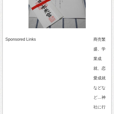
Sponsored Links
商売繁
盛、学
業成
就、恋
愛成就
などな
ど…神
社に行