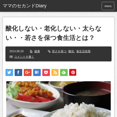
ママのセカンドDiary
menu
酸化しない・老化しない・太らな
い・・若さを保つ食生活とは？
2014.08.29
健康
若さを保つ
,
酸化
,
食生活改善
コメントを書く