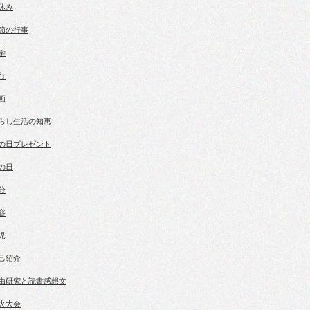
休み
節の行事
学
行
画
らし生活の知恵
の日プレゼント
の日
分
容
児
己紹介
由研究と読書感想文
火大会