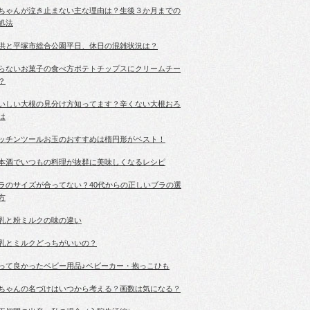
ちゃんが泣き止まない主な理由は？生後３か月までの
処法
供と平塚市総合公園平日、休日の混雑状況は？
らないお菓子の食べ方ポテトチップスにクリームチー
？
いしい大根の見分け方知ってます？辛くない大根おろ
は
ッチンツールお玉のおすすめは楕円形がベスト！
本酒でいつもの料理が抜群に美味しくなるレシピ
ラのサイズが合ってない？40代からの正しいブラの選
方
乳と粉ミルクの味の違い
乳とミルクどっちがいいの？
って良かったベビー用品♪ベビーカー・抱っこひも
ちゃんの名づけはいつから考える？画数は気になる？