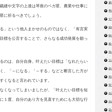
夏
裁縫や文字の上達は琴座のベガ星、農業や仕事に
季
星に祈るべきでしょう。
文
旅
る」という他人まかせのものではなく、「有言実
映
目標を公言することで、さらなる成功発展を願っ
暮
母
父
るのは、自分自身。叶えたい目標は「なれたらい
節
く、「～になる」「～する」などと断言した方が
美
すくなると言われています。
育
なくなってしまいましたが、「叶えたい目標を短
自
に１度、自分のあり方を見直すためにも大切な行
自
花