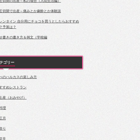
王切開の出産～私の場合（入院生活編）
王切開で出産～痛みとか麻酔とか体験談
レンタイン 自分用にチョコを買うとしたらおすすめ
？予算は？
せ書きの書き方＆例文（学校編
テゴリー
べのハルカスの楽しみ方
すすめレストラン
土産（おみやげ）
料理
正月
祭り
花見