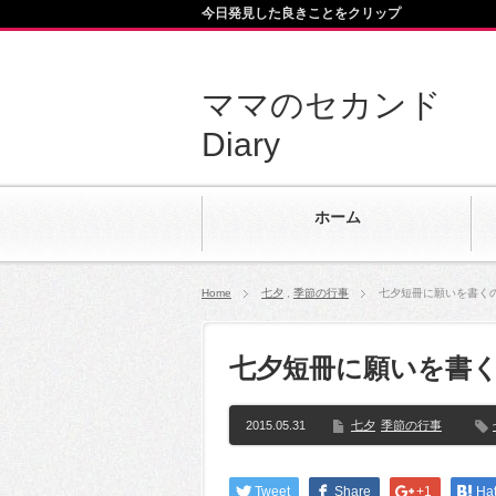
今日発見した良きことをクリップ
ママのセカンド
Diary
ホーム
Home
七夕
,
季節の行事
七夕短冊に願いを書く
七夕短冊に願いを書
2015.05.31
七夕
季節の行事
Tweet
Share
+1
Ha