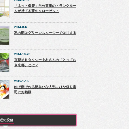
2014-9-15
「ネット保管」自分専用のトランクルー
ムが持てる夢のクローゼット
2014-8-6
私の朝はグリーンスムージーではじまる
2014-10-26
京都ＭＫタクシー中村さんの「とってお
き京都」とは？
2015-1-15
ゆで卵で作る簡単ひな人形～ひな祭り寿
司にお雛様
近の投稿