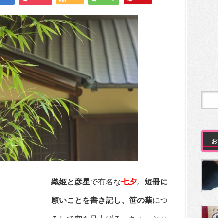
お
織姫と彦星
で有名な
七夕
。
短冊に
願いことを書き記し、笹の葉
につ