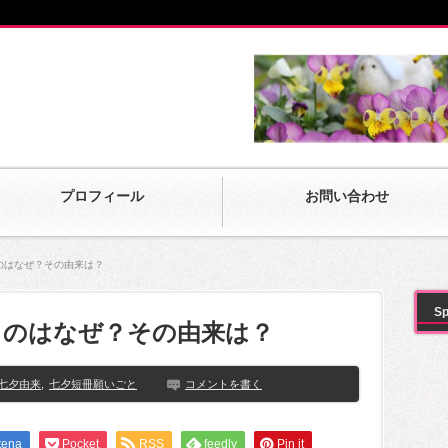
プロフィール
お問い合わせ
のはなぜ？その由来は？
Sp
くのはなぜ？その由来は？
七夕由来
,
七夕短冊願いごと
コメントを書く
tena
Pocket
RSS
feedly
Pin it