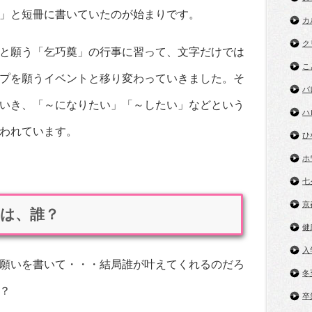
」と短冊に書いていたのが始まりです。
カ
ク
と願う「乞巧奠」の行事に習って、文字だけでは
こ
プを願うイベントと移り変わっていきました。そ
バ
いき、「～になりたい」「～したい」などという
ハ
われています。
ひ
ホ
七
京
は、誰？
健
入
願いを書いて・・・結局誰が叶えてくれるのだろ
冬
？
卒