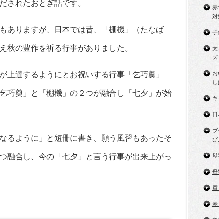
だされたおとぎ話です。
赤
対
もありますが、日本では昔、「棚機」（たなば
子
え秋の豊作を祈る行事がありました。
太
ズ
が上達するようにとお祝いする行事「乞巧奠」
お
し
乞巧奠」と「棚機」の２つが融合し「七夕」が始
キ
日
ブ
なるように」と短冊に書き、願う風習もあったそ
び
つ融合し、今の「七夕」と言う行事が出来上がっ
母
母
買
赤