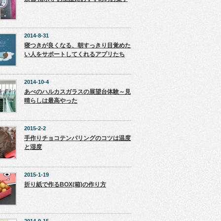
2014-8-31
寝つきが良くなる、朝すっきり目覚めた
い人をサポートしてくれるアプリたち
2014-10-4
あべのハルカスガラスの展望台体験～見
晴らしは最高やった
2015-2-2
手作りチョコテンパリングのコツは温度
と湿度
2015-1-19
折り紙で作るBOX(箱)の作り方