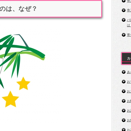
帝
のは、なぜ？
帝
バ
は
寄
カ
あ
お
お
お
お
お
お