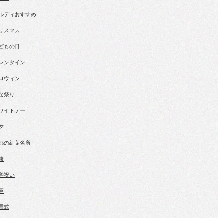
ルディおすすめ
リスマス
どもの日
レンタイン
ロウィン
な祭り
ワイトデー
夕
都の紅葉名所
康
学祝い
至
業式