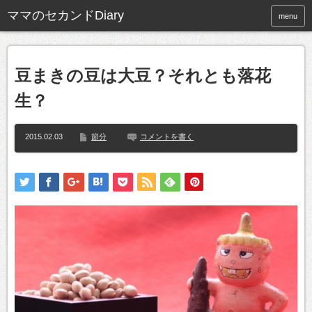
ママのセカンドDiary
menu
豆まきの豆は大豆？それとも落花
生？
2015.02.03
節分
コメントを書く