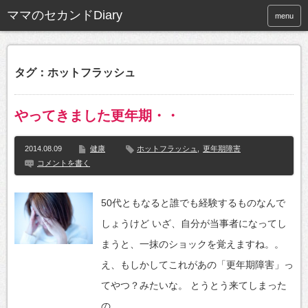
ママのセカンドDiary
menu
タグ：ホットフラッシュ
やってきました更年期・・
2014.08.09
健康
ホットフラッシュ
,
更年期障害
コメントを書く
50代ともなると誰でも経験するものなんで
しょうけど いざ、自分が当事者になってし
まうと、一抹のショックを覚えますね。。
え、もしかしてこれがあの「更年期障害」っ
てやつ？みたいな。 とうとう来てしまった
の…