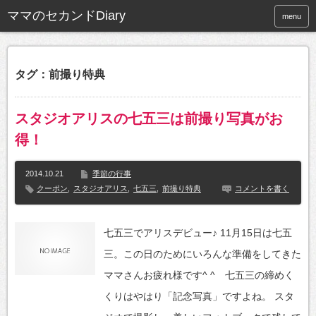
ママのセカンドDiary
menu
タグ：前撮り特典
スタジオアリスの七五三は前撮り写真がお
得！
2014.10.21
季節の行事
クーポン
,
スタジオアリス
,
七五三
,
前撮り特典
コメントを書く
七五三でアリスデビュー♪ 11月15日は七五
三。この日のためにいろんな準備をしてきた
ママさんお疲れ様です^ ^ 七五三の締めく
くりはやはり「記念写真」ですよね。 スタ