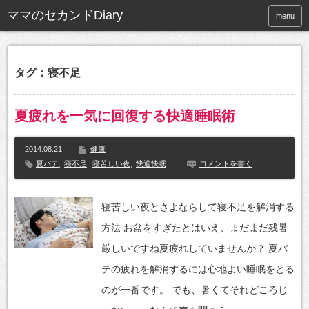
ママのセカンドDiary
menu
タグ：寝不足
夏疲れを一気に回復する快適睡眠術
2014.08.21
健康
夏バテ
,
寝不足
,
寝苦しい夜
,
快適快眠
コメントを書く
寝苦しい夜とさよならして寝不足を解消する
方法 お盆をすぎたとはいえ、まだまだ残暑
厳しいですね夏疲れしていませんか？ 夏バ
テの疲れを解消するには心地よい睡眠をとる
のが一番です。 でも、暑くてそれどころじ